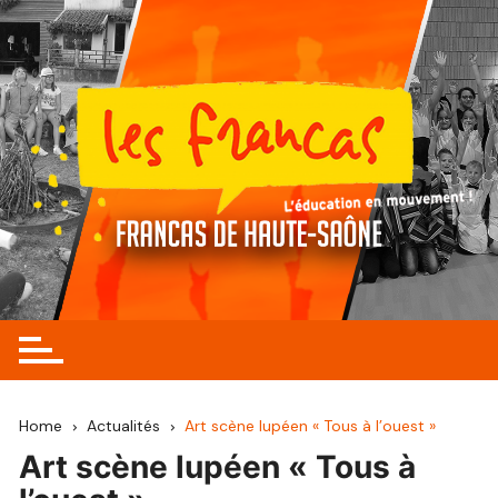
Skip
to
content
Home
Actualités
Art scène lupéen « Tous à l’ouest »
Art scène lupéen « Tous à