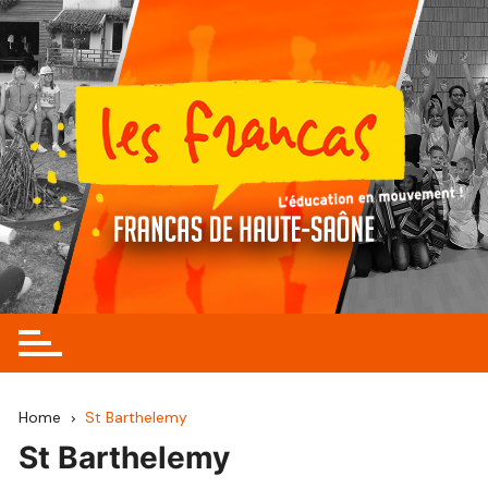
Skip
to
content
Home
St Barthelemy
St Barthelemy