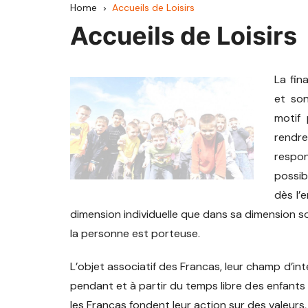
Home
Accueils de Loisirs
CCAV
Accueils de Loisirs
Haute Comté
La fin
Hauts du Val de S
et son
Pays d’Héricourt
motif 
rendr
Mille Étangs
respon
possib
Pays de Lure
dès l’
dimension individuelle que dans sa dimension so
Pays de Luxeuil
la personne est porteuse.
Pays de Villersexel
L’objet associatif des Francas, leur champ d’inte
Rahin et Chérimon
pendant et à partir du temps libre des enfant
les Francas fondent leur action sur des valeurs,