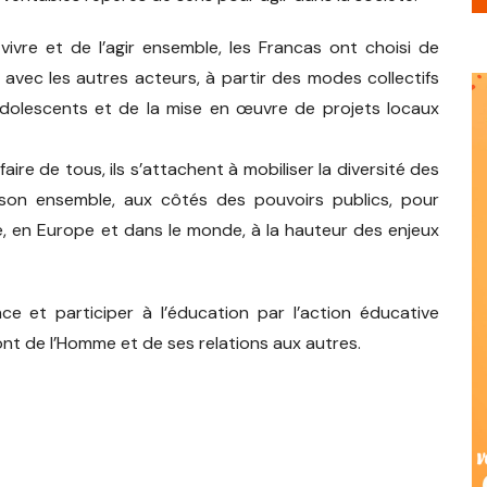
St Barthelemy
Lure Mortard
Ste Marie en Chanois
Esprels
Frahier
Arc les Gray
March
ivre et de l’agir ensemble, les Francas ont choisi de
Micro-crèche St Barthélémy
Lure « Michel Noir »
St Sauveur
Fallon
Ronchamp
 avec les autres acteurs, à partir des modes collectifs
Ternuay Melay et Saint Hilaire
Lyoffans
Villersexel
adolescents et de la mise en œuvre de projets locaux
Magny Vernois
faire de tous, ils s’attachent à mobiliser la diversité des
 son ensemble, aux côtés des pouvoirs publics, pour
Moffans et Vacheresse
e, en Europe et dans le monde, à la hauteur des enjeux
Roye
St Germain
nce et participer à l’éducation par l’action éducative
font de l’Homme et de ses relations aux autres.
Vy les Lure