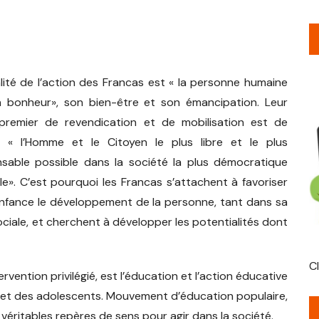
Saône
d’enfants
Pod
Argiésans
Colombier
BAFA
Festiv
Modalités d’inscription
Projets Éco-Loisirs
Lieu d
des oi
Danjoutin
Aillevillers et Lyaumont
BAFD
Graine
Fiche d’inscription
Projets Scientifiques et
Cours
alité de l’action des Francas est « la personne humaine
Techniques
« Récu
Push-
aône
Delle Ados
Bouligney
Jussey
 bonheur», son bien-être et son émancipation. Leur
Trousseau camps
Projets culturels et
Atelie
À la 
Delle Enfance
Conflans sur Lanterne
Vitrey sur Mance
Chenebier
premier de revendication et de mobilisation est de
Artistiques
avec 
Villag
Aides au départ en colo
e « l’Homme et le Citoyen le plus libre et le plus
Méziré
Corbenay
Echenans Sous Mont Vaudois
Faucogney et la Mer
sable possible dans la société la plus démocratique
Projets Jeunesse et
L’Hôte
Franc
Mise e
JPA 70
le». C’est pourquoi les Francas s’attachent à favoriser
Animation de la vie locale
avec l
Fontaine les Luxeuil
Saulnot
Fresse
Amblans
village
enfance le développement de la personne, tant dans sa
Art S
Le Certificat d’aisance
Parentalité,
Atelie
aquatique
ciale, et cherchent à développer les potentialités dont
Fougerolles Saint Valbert
Melisey
La Côte
Breuches
intergénérationnels et
Les c
handicap
Atelie
Passavant la Rochère
Servance Miellin
Lure Ados
Froideconche
Athesans Etroitefontaine
C
Mise e
rvention privilégié, est l’éducation et l’action éducative
décora
« Ani
t
Vauvillers
Micro-crèche de Servance
Lure Libération
Luxeuil
Courchaton
Clairegoutte
s et des adolescents. Mouvement d’éducation populaire,
 véritables repères de sens pour agir dans la société.
Petits