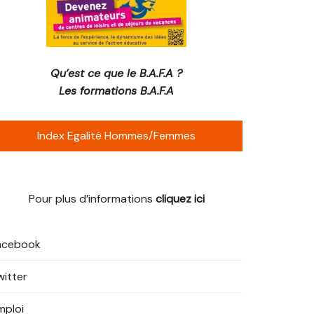
Qu’est ce que le B.A.F.A ?
Les formations B.A.F.A
Index Egalité Hommes/Femmes
Pour plus d’informations
cliquez ici
acebook
witter
mploi