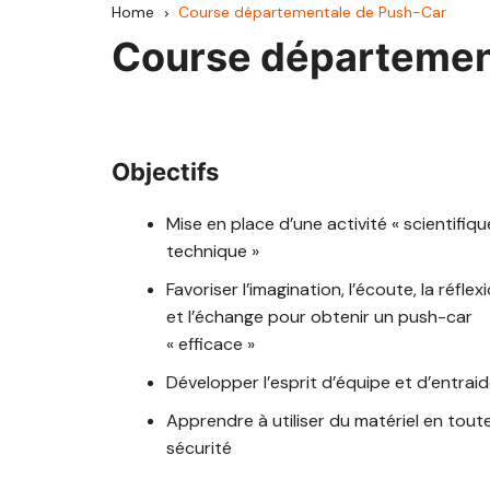
Home
Course départementale de Push-Car
CCAV
Course départemen
Haute Comté
Hauts du Val de S
Objectifs
Pays d’Héricourt
Mise en place d’une activité « scientifiqu
Mille Étangs
technique »
Favoriser l’imagination, l’écoute, la réflex
Pays de Lure
et l’échange pour obtenir un push-car
Pays de Luxeuil
« efficace »
Développer l’esprit d’équipe et d’entrai
Pays de Villersexel
Apprendre à utiliser du matériel en tout
Rahin et Chérimon
sécurité