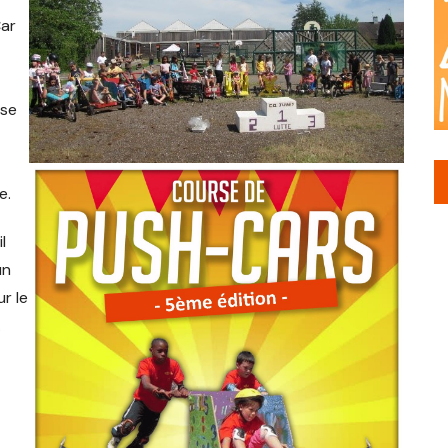
Car
rse
e.
l
un
r le
.