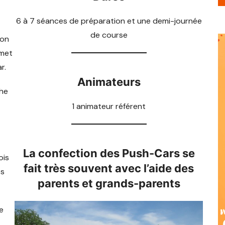
St Barthelemy
Lure Mortard
Ste Marie en Chanois
Esprels
Frahier
Arc les Gray
6 à 7 séances de préparation et une demi-journée
March
Micro-crèche St Barthélémy
Lure « Michel Noir »
St Sauveur
Fallon
Ronchamp
de course
ion
Ternuay Melay et Saint Hilaire
Lyoffans
Villersexel
 met
r.
Magny Vernois
Animateurs
che
Moffans et Vacheresse
1 animateur référent
Roye
St Germain
La confection des Push-Cars se
ois
fait très souvent avec l’aide des
Vy les Lure
ts
parents et grands-parents
e