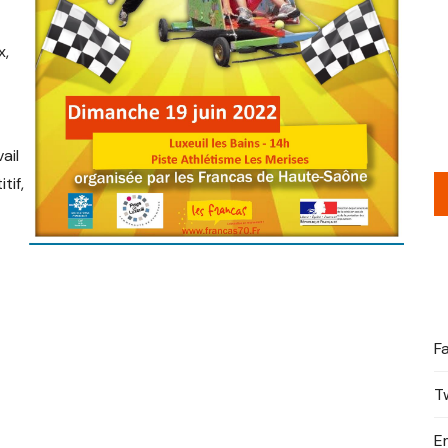
x,
ail
tif,
F
T
E