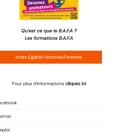
Qu’est ce que le B.A.F.A ?
Les formations B.A.F.A
Index Egalité Hommes/Femmes
Pour plus d’informations
cliquez ici
acebook
witter
mploi