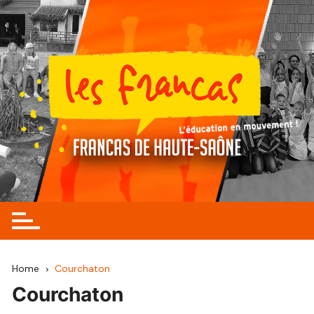
Skip
to
content
Home
Courchaton
Courchaton