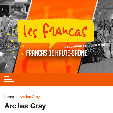
Skip
to
content
Home
Arc les Gray
Arc les Gray