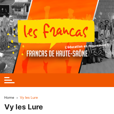
Skip
to
content
Home
Vy les Lure
Vy les Lure