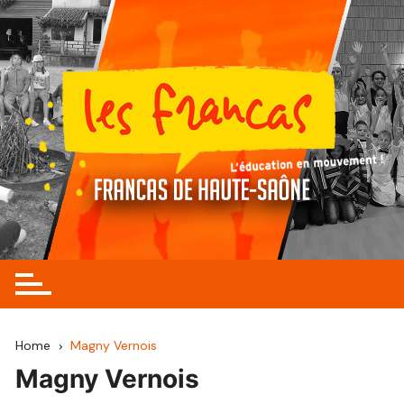
Skip
to
content
Home
Magny Vernois
Magny Vernois