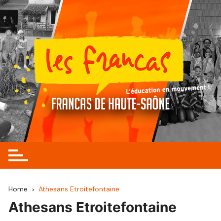
Skip
to
content
Home
Athesans Etroitefontaine
Athesans Etroitefontaine