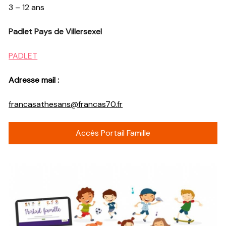
3 – 12 ans
Padlet Pays de Villersexel
PADLET
Adresse mail :
francasathesans@francas70.fr
Accès Portail Famille