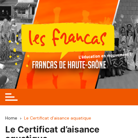
Skip
to
content
Home
Le Certificat d’aisance aquatique
Le Certificat d’aisance