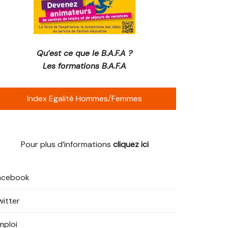
Qu’est ce que le B.A.F.A ?
Les formations B.A.F.A
Index Egalité Hommes/Femmes
Pour plus d’informations
cliquez ici
acebook
witter
mploi