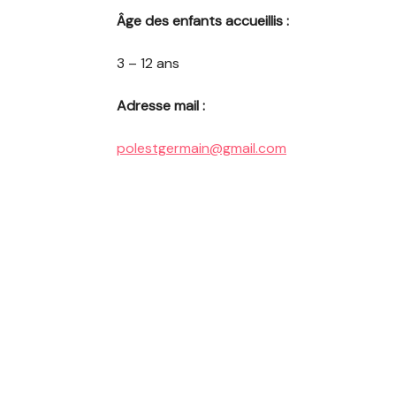
Val de Gray
Âge des enfants accueillis :
3 – 12 ans
Adresse mail :
polestgermain@gmail.com