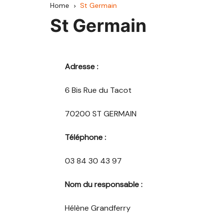
Home
St Germain
CCAV
St Germain
Haute Comté
Hauts du Val de S
Adresse :
Pays d’Héricourt
6 Bis Rue du Tacot
Mille Étangs
70200 ST GERMAIN
Pays de Lure
Téléphone :
Pays de Luxeuil
03 84 30 43 97
Pays de Villersexel
Nom du responsable :
Rahin et Chérimon
Hélène Grandferry