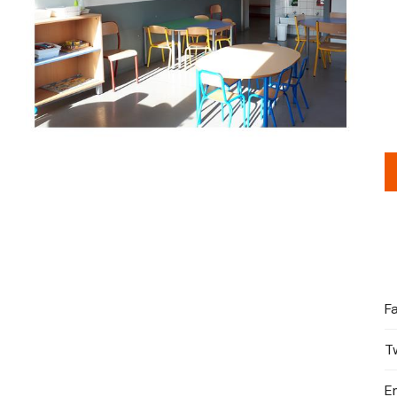
F
T
E