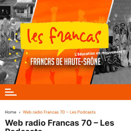
Skip
to
content
Home
Web radio Francas 70 – Les Podcasts
Web radio Francas 70 – Les