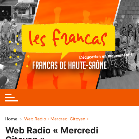
Skip
to
content
Home
Web Radio « Mercredi Citoyen »
Web Radio « Mercredi