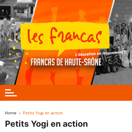
Skip
to
content
Home
Petits Yogi en action
Petits Yogi en action