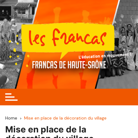
Skip
to
content
Home
Mise en place de la décoration du village
Mise en place de la