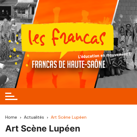
Skip
to
content
Home
Actualités
Art Scène Lupéen
Art Scène Lupéen