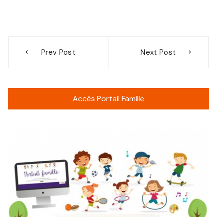
Navigation
Prev Post
Next Post
de
l’article
Accès Portail Famille