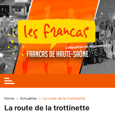
Skip
to
content
Home
Actualités
La route de la trottinette
La route de la trottinette