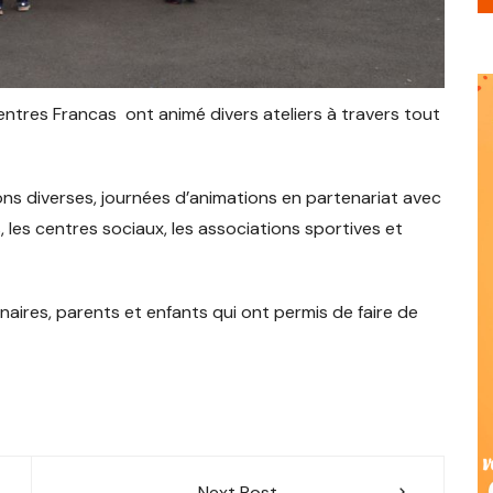
St Barthelemy
Lure Mortard
Ste Marie en Chanois
Esprels
Frahier
Arc les Gray
March
Micro-crèche St Barthélémy
Lure « Michel Noir »
St Sauveur
Fallon
Ronchamp
Ternuay Melay et Saint Hilaire
Lyoffans
Villersexel
entres Francas ont animé divers ateliers à travers tout
Magny Vernois
ons diverses, journées d’animations en partenariat avec
Moffans et Vacheresse
s centres sociaux, les associations sportives et
Roye
naires, parents et enfants qui ont permis de faire de
St Germain
Vy les Lure
Next Post