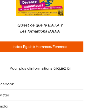
Qu’est ce que le B.A.F.A ?
Les formations B.A.F.A
Index Egalité Hommes/Femmes
Pour plus d’informations
cliquez ici
acebook
witter
mploi