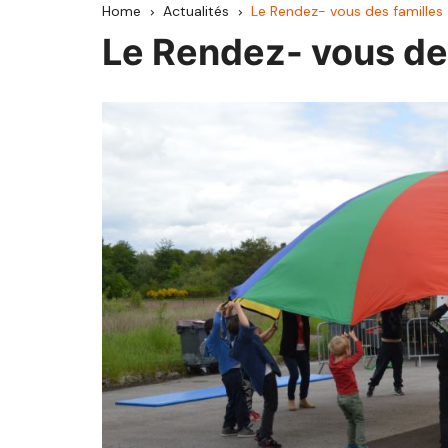
Home
Actualités
Le Rendez- vous des familles
CCAV
Le Rendez- vous de
Haute Comté
Hauts du Val de S
Pays d’Héricourt
Mille Étangs
Pays de Lure
Pays de Luxeuil
Pays de Villersexel
Rahin et Chérimon