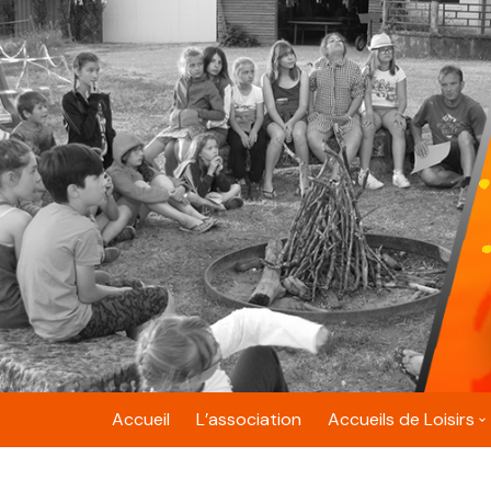
Skip
to
content
Accueil
L’association
Accueils de Loisirs
Belfort