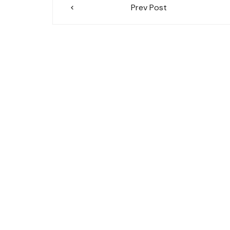
Prev Post
de
l’article