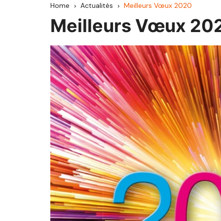
Home
Actualités
Meilleurs Vœux 2020
CCAV
Meilleurs Vœux 20
Haute Comté
Hauts du Val de S
Pays d’Héricourt
Mille Étangs
Pays de Lure
Pays de Luxeuil
Pays de Villersexel
Rahin et Chérimon