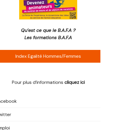
Qu’est ce que le B.A.F.A ?
Les formations B.A.F.A
Index Egalité Hommes/Femmes
Pour plus d’informations
cliquez ici
acebook
witter
mploi