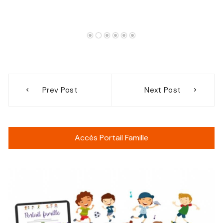
Navigation
Prev Post
Next Post
de
l’article
Accès Portail Famille