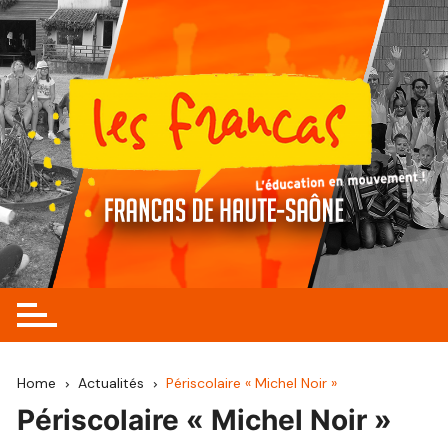
Skip
to
content
Home
Actualités
Périscolaire « Michel Noir »
Périscolaire « Michel Noir »