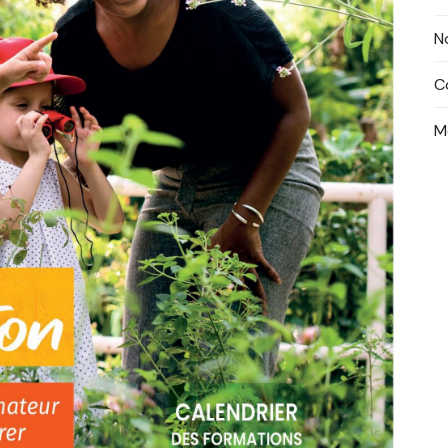
N
C
M