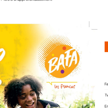
F
T
E