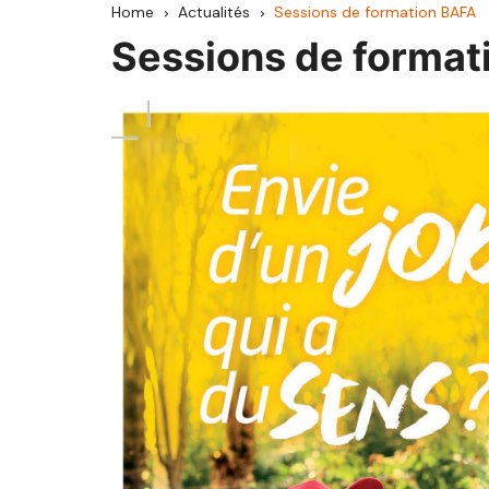
Home
Actualités
Sessions de formation BAFA
CCAV
Sessions de format
Haute Comté
Hauts du Val de S
Pays d’Héricourt
Mille Étangs
Pays de Lure
Pays de Luxeuil
Pays de Villersexel
Rahin et Chérimon