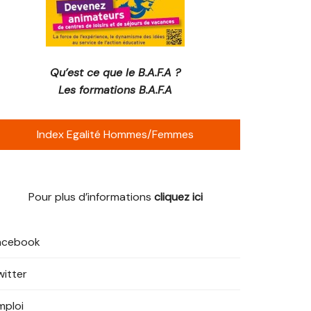
Qu’est ce que le B.A.F.A ?
Les formations B.A.F.A
Index Egalité Hommes/Femmes
Pour plus d’informations
cliquez ici
acebook
witter
mploi