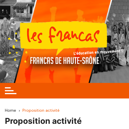
Skip
to
content
Home
Proposition activité
Proposition activité