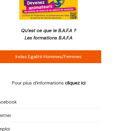
Qu’est ce que le B.A.F.A ?
Les formations B.A.F.A
Index Egalité Hommes/Femmes
Pour plus d’informations
cliquez ici
acebook
witter
mploi