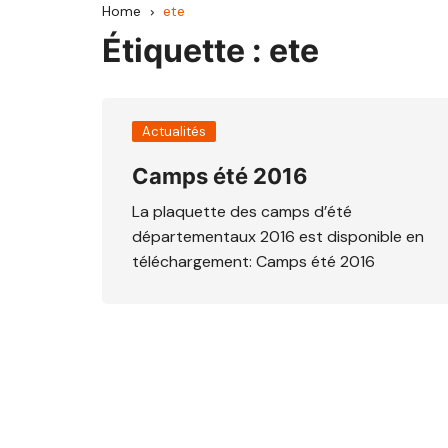
Home
ete
CCAV
Étiquette :
ete
Haute Comté
Hauts du Val de S
Actualités
Pays d’Héricourt
Camps été 2016
La plaquette des camps d’été
Mille Étangs
départementaux 2016 est disponible en
téléchargement: Camps été 2016
Pays de Lure
Pays de Luxeuil
Pays de Villersexel
Rahin et Chérimon