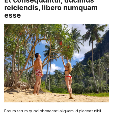
Et consequuntur, ducimus
reiciendis, libero numquam
esse
Earum rerum quod obcaecati aliquam id placeat nihil