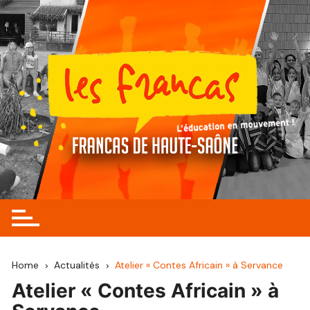
Skip
to
content
Home
Actualités
Atelier « Contes Africain » à Servance
Atelier « Contes Africain » à