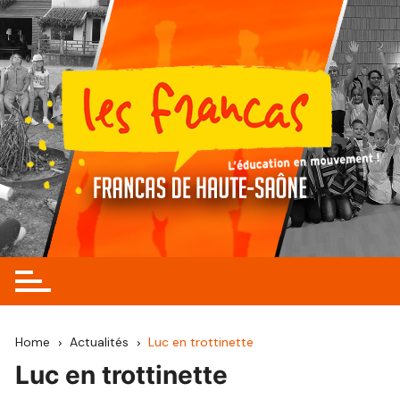
Skip
to
content
Home
Actualités
Luc en trottinette
Luc en trottinette