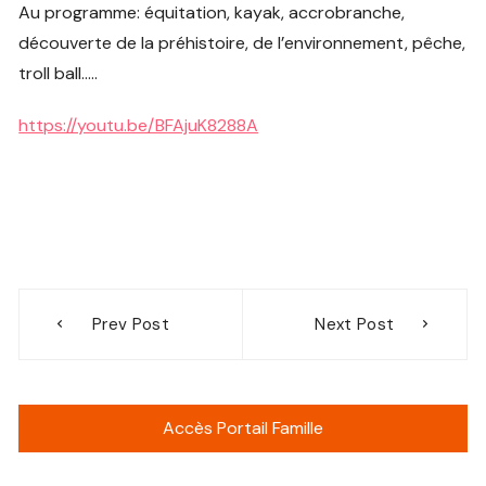
Au programme: équitation, kayak, accrobranche,
découverte de la préhistoire, de l’environnement, pêche,
troll ball…..
https://youtu.be/BFAjuK8288A
Navigation
Prev Post
Next Post
de
l’article
Accès Portail Famille