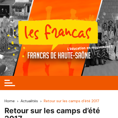
Skip
to
content
Home
Actualités
Retour sur les camps d’été 2017
Retour sur les camps d’été