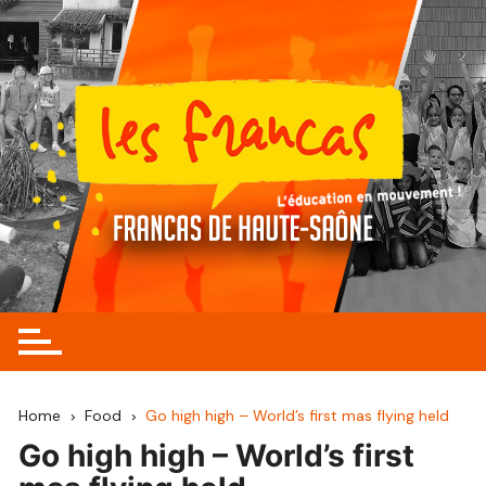
Skip
to
content
Home
Food
Go high high – World’s first mas flying held
Go high high – World’s first