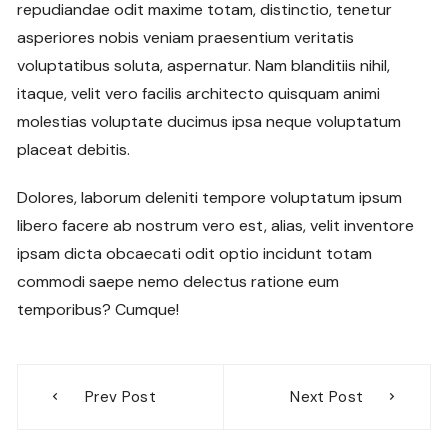
repudiandae odit maxime totam, distinctio, tenetur
asperiores nobis veniam praesentium veritatis
voluptatibus soluta, aspernatur. Nam blanditiis nihil,
itaque, velit vero facilis architecto quisquam animi
molestias voluptate ducimus ipsa neque voluptatum
placeat debitis.
Dolores, laborum deleniti tempore voluptatum ipsum
libero facere ab nostrum vero est, alias, velit inventore
ipsam dicta obcaecati odit optio incidunt totam
commodi saepe nemo delectus ratione eum
temporibus? Cumque!
Navigation
Prev Post
Next Post
de
l’article