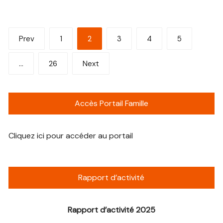
Pagination
Prev
1
2
3
4
5
des
…
26
Next
publications
Accès Portail Famille
Cliquez ici pour accéder au portail
Rapport d’activité
Rapport d’activité 2025