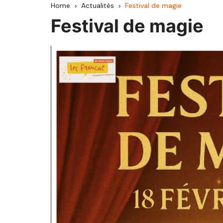
Home
Actualités
Festival de magie
CCAV
Festival de magie
Haute Comté
Hauts du Val de S
Pays d’Héricourt
Mille Étangs
Pays de Lure
Pays de Luxeuil
Pays de Villersexel
Rahin et Chérimon