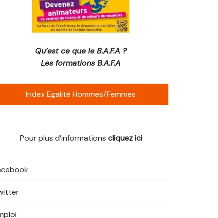
Qu’est ce que le B.A.F.A ?
Les formations B.A.F.A
Index Egalité Hommes/Femmes
Pour plus d’informations
cliquez ici
acebook
witter
mploi