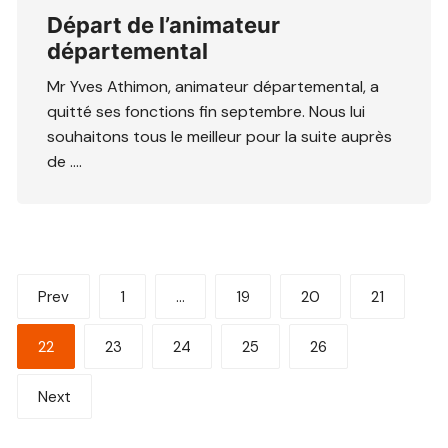
Départ de l’animateur
départemental
Mr Yves Athimon, animateur départemental, a
quitté ses fonctions fin septembre. Nous lui
souhaitons tous le meilleur pour la suite auprès
de ….
Pagination
Prev
1
…
19
20
21
des
22
23
24
25
26
publications
Next