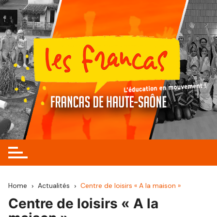
Skip
to
content
Home
Actualités
Centre de loisirs « A la maison »
Centre de loisirs « A la