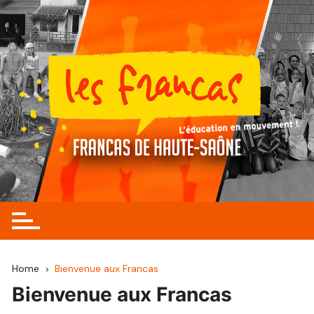
Skip
to
content
Home
Bienvenue aux Francas
Bienvenue aux Francas