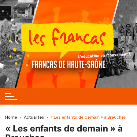
Skip
to
content
Home
Actualités
« Les enfants de demain » à Breuches
« Les enfants de demain » à